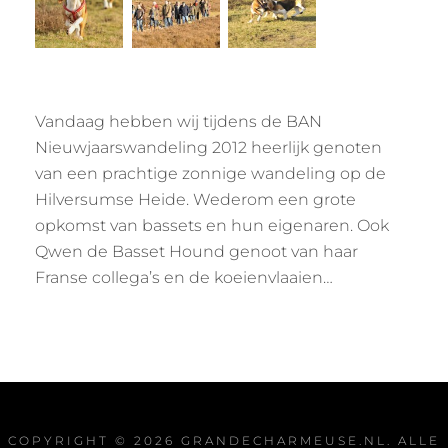
Vandaag hebben wij tijdens de BAN
Nieuwjaarswandeling 2012 heerlijk genoten
van een prachtige zonnige wandeling op de
Hilversumse Heide. Wederom een grote
opkomst van bassets en hun eigenaren. Ook
Qwen de Basset Hound genoot van haar
Franse collega’s en de koeienvlaaien…
COPYRIGHT © 2026
GRANDECHARMEUSE.NL
. ALLE